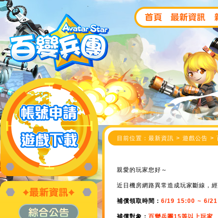
目前位置：最新資訊 > 遊戲公告 > 
親愛的玩家您好～
近日機房網路異常造成玩家斷線，經
補償領取時間：
6/19 15:00 ~ 6/21
補償對象：
百變兵團15等以上玩家