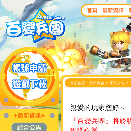
目前位置：最新資訊 > 系統公告 > 
親愛的玩家您好～
『百變兵團』將於
明
維護作業。