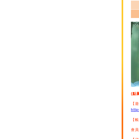
(點
【遊
http
【帳
會員