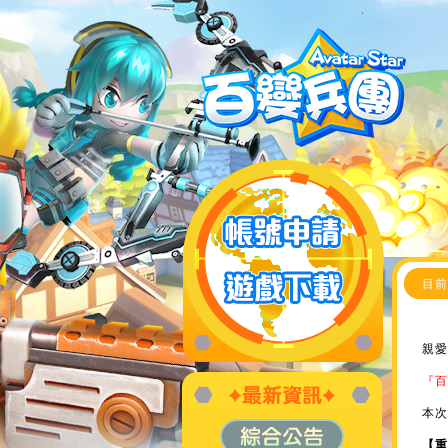
目前
親愛
『百
本次
【重