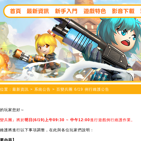
位置：最新資訊 > 系統公告 > 百變兵團 6/19 例行維護公告
的玩家您好～
變兵團』將於
明日(6/19)上午09:30 ~ 中午12:00
進行遊戲例行維護作業。
維護將進行以下事項調整，在此與各位玩家們說明：
要內容】