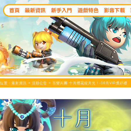
位置：最新資訊 > 活動公告 > 百變兵團 十月煙花綻月光！-10月VIP獎好禮